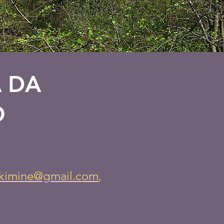
A DA
O
skimine@gmail.com
,