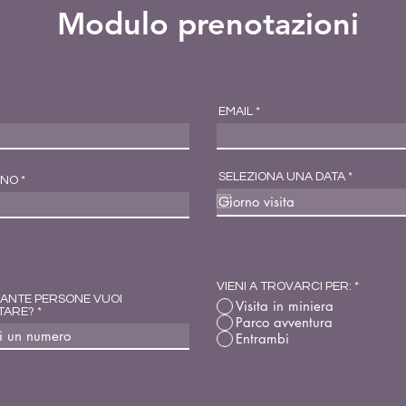
Modulo prenotazioni
EMAIL
r
SELEZIONA UNA DATA
*
ONO
e
q
u
i
r
e
d
VIENI A TROVARCI PER:
*
ANTE PERSONE VUOI
Visita in miniera
TARE?
Parco avventura
Entrambi